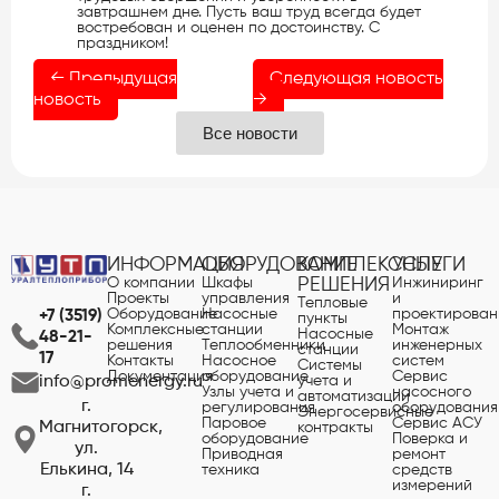
завтрашнем дне. Пусть ваш труд всегда будет
востребован и оценен по достоинству. С
праздником!
← Предыдущая
Следующая новость
новость
→
Все новости
ИНФОРМАЦИЯ
ОБОРУДОВАНИЕ
КОМПЛЕКСНЫЕ
УСЛУГИ
О компании
Шкафы
РЕШЕНИЯ
Инжиниринг
Проекты
управления
и
Тепловые
Оборудование
Насосные
проектирован
+7 (3519)
пункты
Комплексные
станции
Монтаж
Насосные
48-21-
решения
Теплообменники
инженерных
станции
17
Контакты
Насосное
систем
Системы
Документация
оборудование
Сервис
учета и
info@promenergy.ru
Узлы учета и
насосного
автоматизации
г.
регулирования
оборудования
Энергосервисные
Паровое
Сервис АСУ
Магнитогорск,
контракты
оборудование
Поверка и
ул.
Приводная
ремонт
Елькина, 14
техника
средств
измерений
г.